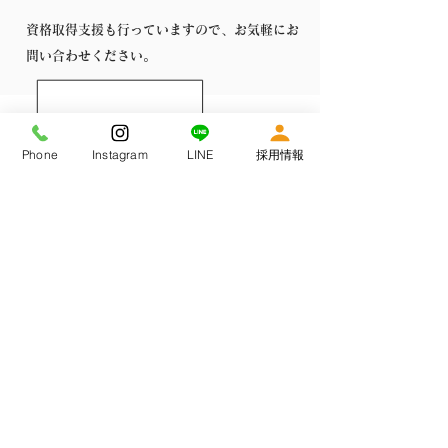
資格取得支援も行っていますので、お気軽にお
問い合わせください。
ダブルワークは可能ですか？
Phone
Instagram
LINE
採用情報
​正社員でのダブルワークは原則禁止し
ています。
具体的な福利厚生を教えてください。
忘年会や懇親会の費用負担・健康診断・研修
や交流会への負担・ユニホーム支給・資格取
得支援などになります。令和3年はお年玉を
支給しました。
夜勤手当について教えてください。