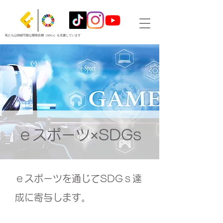
私たちは持続可能な開発目標（SDGs）を支援しています
ｅスポーツ×SDGs
ｅスポーツを通じてSDGｓ達
成に寄与します。