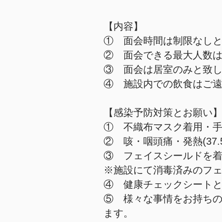
【内容】
① 面会時間は制限なし
② 面会できる最大人数は
③ 面会は居室のみと致し
④ 施設内での飲食はご
【感染予防対策とお願い
① 不織布マスク着用・手
② 咳・咽頭痛・発熱(3
③ フェイスシールドを
※施設にて消毒済みのフ
④ 健康チェックシート
​⑤ 様々な事情をお持ち
ます。