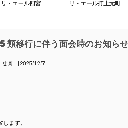
リ・エール四宮
​リ・エール打上元町
5類移行に伴う面会時のお知ら
更新日2025/12/7
と致します。