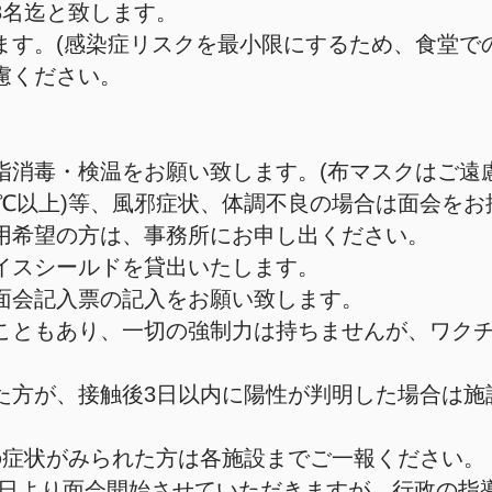
3名迄と致します。
ます。(感染症リスクを最小限にするため、食堂で
慮ください。
指消毒・検温をお願い致します。(布マスクはご遠
.5℃以上)等、風邪症状、体調不良の場合は面会を
用希望の方は、事務所にお申し出ください。
イスシールドを貸出いたします。
面会記入票の記入をお願い致します。
のこともあり、一切の強制力は持ちませんが、ワク
た方が、接触後3日以内に陽性が判明した場合は施
の症状がみられた方は各施設までご一報ください。
月1日より面会開始させていただきますが、行政の