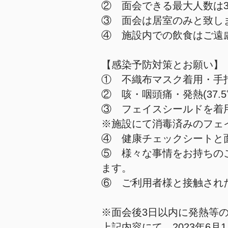
② 面会できる最大人数は
③ 面会は居室のみと致し
④ 施設内での飲食はご遠
【感染予防対策とお願い】
① 不織布マスク着用・手
② 咳・咽頭痛・発熱(37
③ フェイスシールドを着
※施設にて消毒済みのフェ
④ 健康チェックシートと
​⑤ 様々な事情をお持ち
ます。
⑥ ご利用者様と接触され
※面会後3日以内に発熱等
上記内容にて、2023年6