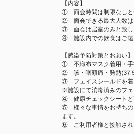
【内容】
① 面会時間は制限なし
② 面会できる最大人数は
③ 面会は居室のみと致し
④ 施設内での飲食はご遠
【感染予防対策とお願い】
① 不織布マスク着用・手
② 咳・咽頭痛・発熱(37
③ フェイスシールドを着
※施設にて消毒済みのフェ
④ 健康チェックシートと
​⑤ 様々な事情をお持ち
ます。
⑥ ご利用者様と接触され