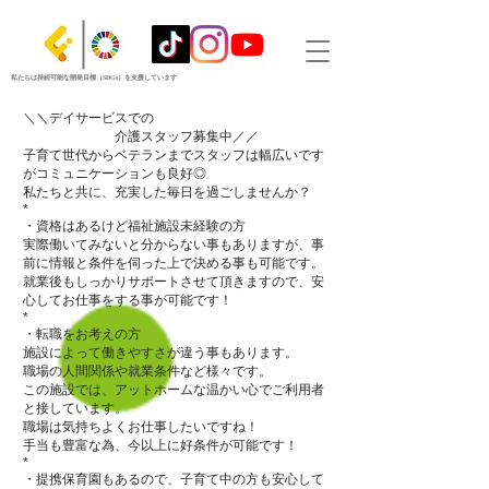
私たちは持続可能な開発目標（SDGs）を支援しています
＼＼デイサービスでの
介護スタッフ募集中／／
子育て世代からベテランまでスタッフは幅広いです
がコミュニケーションも良好◎
私たちと共に、充実した毎日を過ごしませんか？
*
・資格はあるけど福祉施設未経験の方
実際働いてみないと分からない事もありますが、事
前に情報と条件を伺った上で決める事も可能です。
就業後もしっかりサポートさせて頂きますので、安
心してお仕事をする事が可能です！
*
・転職をお考えの方
施設によって働きやすさが違う事もあります。
職場の人間関係や就業条件など様々です。
この施設では、アットホームな温かい心でご利用者
と接しています。
職場は気持ちよくお仕事したいですね！
手当も豊富な為、今以上に好条件が可能です！
*
・提携保育園もあるので、子育て中の方も安心して