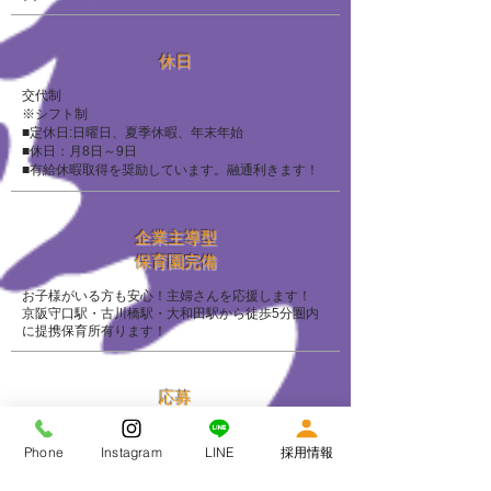
休日
交代制
※シフト制
■定休日:日曜日、夏季休暇、年末年始
■休日：月8日～9日
■有給休暇取得を奨励しています。融通利きます！
企業主導型
​保育園完備
お子様がいる方も安心！主婦さんを応援します！
京阪守口駅・古川橋駅・大和田駅から徒歩5分圏内
に提携保育所有ります！
応募
お電話でのご応募も可能です｡ 株式会社 フラップ
TEL：080-4939-8080
Phone
Instagram
LINE
採用情報
（受付時間 平日9：00～18：00）
ご質問などもお気軽にお問い合わせください｡