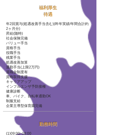
福利厚生
​待遇
年2回賞与(処遇改善手当含む)(昨年実績/年間合計約
2ヶ月分)
昇給(随時)
社会保険完備
バリュー手当
資格手当
役職手当
残業手当
処遇改善加算
通勤手当(上限2万円)
退職金制度有
資格取得支援
キャリアアップ
インフルエンザ予防接種
健康診断
車、バイク、自転車通勤OK
制服支給
企業主導型保育園完備
勤務時間
(1)09:00~18:00