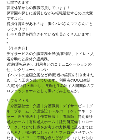
活躍できます！
育児休業からの復職応援しています！
保育園を探しに苦労しながら転職活動するのは大変
ですよね。
提携保育園があるのは、働くパパさんママさんにと
ってメリット！
仕事と育児を両立させている社員たくさんいます！
*
*
【仕事内容】
デイサービスの介護業務全般(食事補助、トイレ・入
浴介助など身体介護業務、
送迎
(運転込み)、利用者とのコミュニケーションの
他、レクリエーションや
イベントの企画立案など)
利用者の笑顔を引き出すた
め、日々工夫を
続けています。
利用者のQOL
(生活
の質)
を維持・向上し、笑顔を生み出す人間関係のプ
ロフェッショナルとして働いてみませんか。
サブタイトル
『介護福祉士｜介護｜介護職員｜デイサービス｜グ
ループホーム｜介護施設｜へルパー｜ケアマネージ
ャー｜理学療法士｜作業療法士｜看護師｜特別養護
老人ホーム｜有料老人ホーム｜託児所完備｜ハロー
ワーク』などで転職をお考えの方採用に至るまでは
もちろん、採用後はしっかりとフォローさせていた
だきますので、ご不明な点などがございましたらお