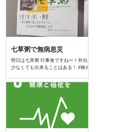
ら何が貰えるんでしょう？🤣 皆さん頑
張りましょー！ さてさて、制作物のネ
タを考えねば🤔
七草粥で無病息災
明日は七草粥 行事食ですねー！外出が
少なくても出来ることはある！ #株式
会社フラップ #リエール #リエール沖
町 #リエール四宮 #介護 #門真 #人日の
節句 #七草粥 #日本 #笑顔 #コロナに負
けるな #sdgs #qol #無病息災 #文化 #
歴史