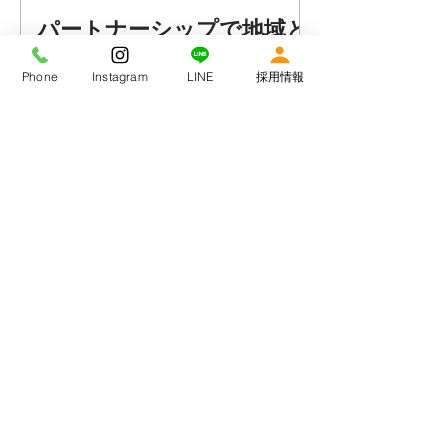
パートナーシップで地域と
繋がる
Phone
Instagram
LINE
採用情報
認知症になってもひとり歩きができ
る。 そんなあったかい町へと想いを込
めたRUN伴＋門真に今年も参加しまし
た。 多くの利用者さん、そして多くの
スタッフが参加してくれました！地域
のイベントに参加し、パートナーシッ
プのもと弊社と地域の繋がりをより一
層深いものにしていきたいです！
ｗｉｔｈ ＢＡＢＹ宣
言！！
ｗｉｔｈ ＢＡＢＹ × フラップ 弊
社では出産手当金・育児休業・産前産