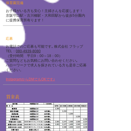
​保育園完備
お子様がいる方も安心！主婦さんを応援します！
京阪守口駅・古川橋駅・大和田駅から徒歩5分圏内
に提携保育所有ります！
応募
お電話でのご応募も可能です｡ 株式会社 フラップ
TEL：
080-4939-8080
（受付時間 平日9：00～18：00）
ご質問などもお気軽にお問い合わせください｡
ハローワークで求人を探されている方も是非ご応募
ください。
InstagramからDMでもOKです♪
賃金表