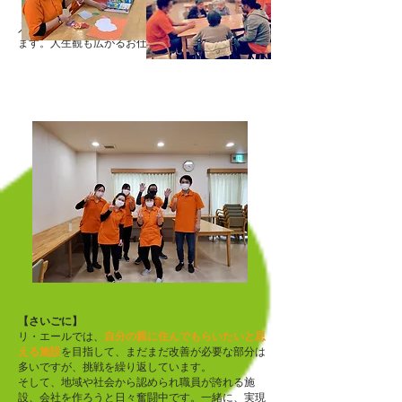
入居者様から聞くお話しはたくさんの気づきがあり
ます。
人生観も広がるお仕事ですよ！
【さいごに】
リ・エールでは、
自分の親に住んでもらいたいと思
える施設
を目指して、まだまだ改善が必要な部分は
多いですが、挑戦を繰り返しています。
そして、地域や社会から認められ職員が誇れる施
設、会社を作ろうと日々奮闘中です。一緒に、実現