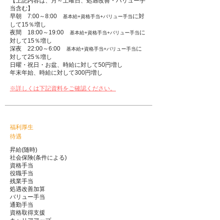
【上記内容は、月～土曜日、処遇改善・バリュー手
当含む】
早朝 7:00～8:00
に対
基本給+資格手当+バリュー手当
して15％増し
夜間 18:00～19:00
に
基本給+資格手当+バリュー手当
対して15％増し
深夜 22:00～6:00
に
基本給+資格手当+バリュー手当
対して25％増し
日曜・祝日・お盆、時給に対して50円増し
年末年始、時給に対して300円増し
​※詳しくは下記資料をご確認ください。
福利厚生
​待遇
昇給(随時)
社会保険(条件による)
資格手当
役職手当
残業手当
処遇改善加算
バリュー手当
通勤手当
資格取得支援