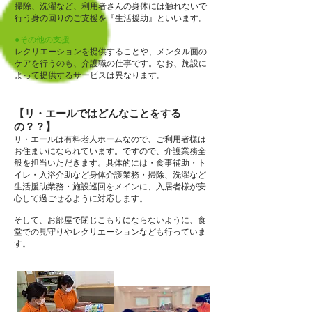
掃除、洗濯など、利用者さんの身体には触れないで
行う身の回りのご支援を『生活援助』といいます。
●その他の支援
レクリエーションを提供することや、メンタル面の
ケアを行うのも、介護職の仕事です。なお、施設に
よって提供するサービスは異なります。
【リ・エールではどんなことをする
の？？】
リ・エールは有料老人ホームなので、ご利用者様は
お住まいになられています。ですので、介護業務全
般を担当いただきます。具体的には
・食事補助
・ト
イレ・入浴介助など身体介護業務
・掃除、洗濯など
生活援助業務
・施設巡回
をメインに、入居者様が安
心して過ごせるように対応します。
そして、お部屋で閉じこもりにならないように、食
堂での見守りやレクリエーションなども行っていま
す。