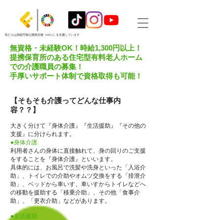
私たちは持続可能な開発目標（SDGs）を支援しています
無資格・未経験OK！時給1,300円以上！
提携保育所のある住宅型有料老人ホーム
での介護職員の募集！
手厚いサポート体制で資格取得も可能！
【そもそも介護ってどんな仕事内
容？？】
大きく分けて『身体介護』『生活援助』『その他の
支援』に分けられます。
●身体介護
利用者さんの身体に直接触れて、身の回りのご支援
をすることを『身体介護』といいます。
具体的には、お風呂で洗髪や洗身といった「入浴介
助」、トイレでの介助やオムツ交換をする「排泄介
助」、ベッドから車いす、車いすからトイレなどへ
の移動を援助する「移乗介助」、その他「食事介
助」、「更衣介助」などがあります。
●生活援助