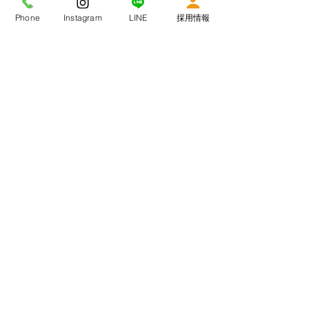
Phone
Instagram
LINE
採用情報
送信する
先輩スタッフインタビュー
採用に関するQ＆A
【職員の一日の流れ、、日勤編】