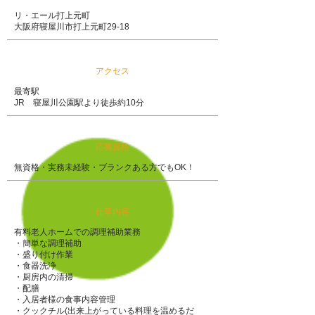
リ・エール打上元町
大阪府寝屋川市打上元町29-18
アクセス
最寄駅
JR 寝屋川公園駅より徒歩約10分
応募資格
無資格・実務未経験・ブランクある方でもOK！
仕事内容
有料老人ホームでの調理補助業務
・簡単な調理補助
・盛り付け作業
・食器洗浄
・厨房内の清掃
・配膳
・入居者様の食事内容管理
​・クックチル(出来上がっている料理を温めるだ