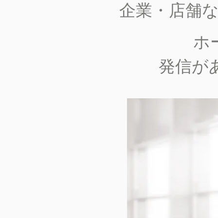
企業・店舗
​
発信が