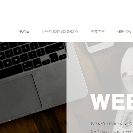
HOME
災害や感染症対策/対応
事業内容
採用情報
WE
We will create a web 
that meets your needs