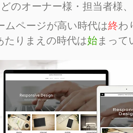
などのオーナー様・担当者様、
ホームページが高い時代は
終
わ
あたりまえの時代は
始
まって