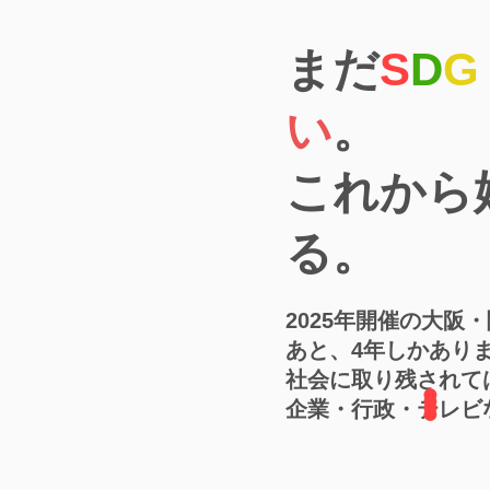
まだ
S
D
G
い
。
​これか
る。
2025年開催の大阪
あと、4年しかあり
​社会に取り残され
​企業・行政・テレ