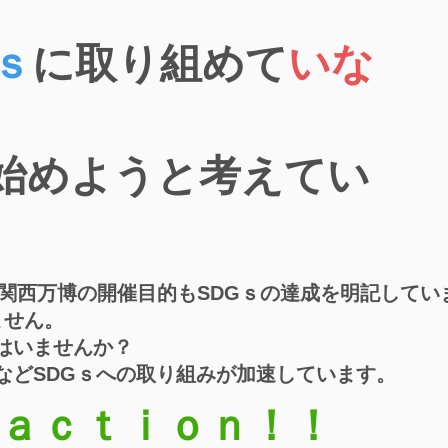
ｓ
に取り組めて
いな
ら始めようと考えてい
・関西万博の開催目的もSDGｓの達成を明記してい
ません。
てはいませんか？
ビなどSDGｓへの取り組みが加速しています。
ａｃｔｉｏｎ！！