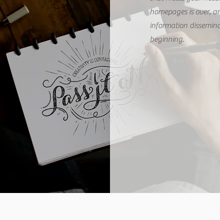
homepages is over, an
information dissemina
beginning.