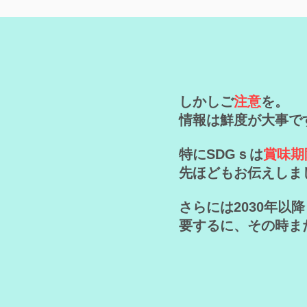
しかしご
注意
を。
情報は鮮度が大事で
​特にSDGｓは
賞味期
先ほどもお伝えしま
さらには2030年
要するに、その時ま