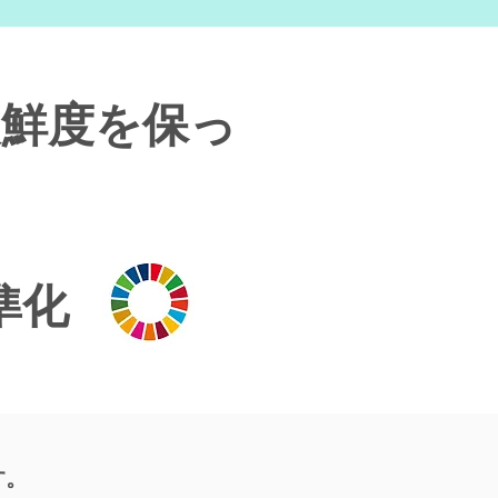
報鮮度を保っ
準化
す。