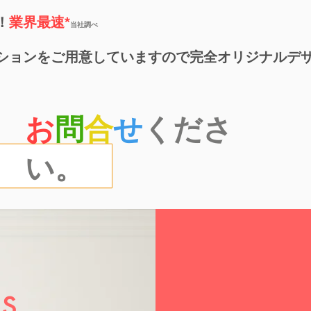
！
業界最速*
当社調べ
ションをご用意していますので完全オリジナルデ
お
問
合
せ
くださ
い。
US