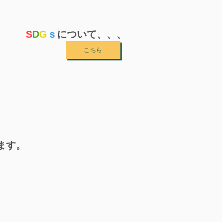
S
D
G
ｓ
について、、、
こちら
ます。