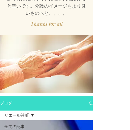
と幸いです。介護のイメージをより良
いものへと、、、。
Thanks for all
ブログ
リエール沖町
全ての記事