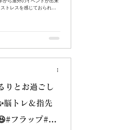
去年から屋外のイベントが出来
くストレスを感じておられま
ロナ禍で不安と闘いながら…
の笑顔が見たいです！...
るりとお過ごし
✨脳トレ＆指先
#フラップ#リ