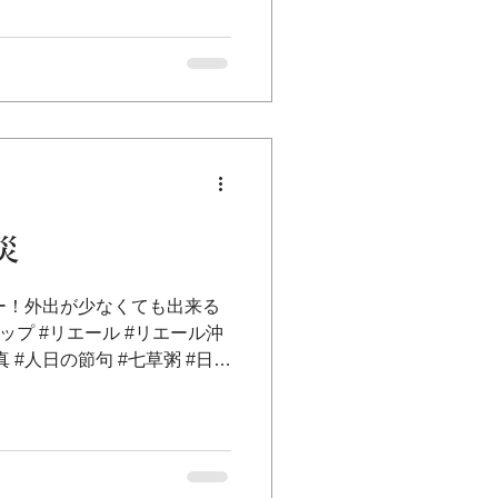
#介護#日曜日#
#笑顔#sdgs
災
ー！外出が少なくても出来る
ップ #リエール #リエール沖
真 #人日の節句 #七草粥 #日本
s #qol #無病息災 #文化 #