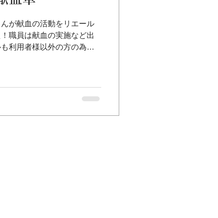
さんが献血の活動をリエール
た！職員は献血の実施など出
ルも利用者様以外の方の為に
 そして、献血車の看護師さ
すね✨と嬉しいお言葉頂きまし