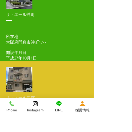
リ・エール沖町
所在地
大阪府門真市沖町17-7
開設年月日
平成27年10月1日
リ・エール四宮
Phone
Instagram
LINE
採用情報
所在地
大阪府門真市四宮４－１－３９