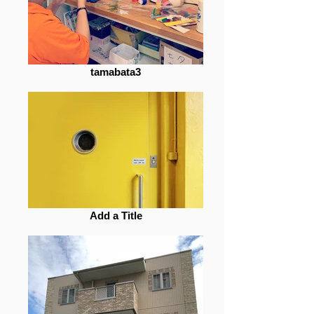
tamabata3
Add a Title