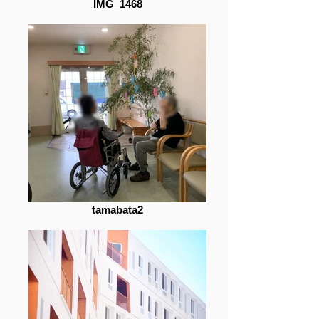
IMG_1468
tamabata2