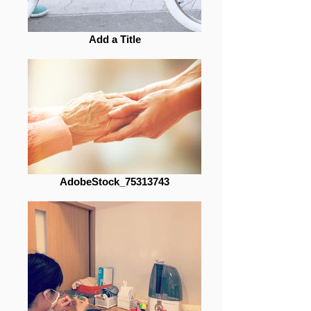
Add a Title
AdobeStock_75313743