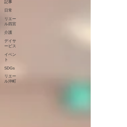
記事
日常
リエー
ル四宮
介護
デイサ
ービス
イベン
ト
SDGs
リエー
ル沖町